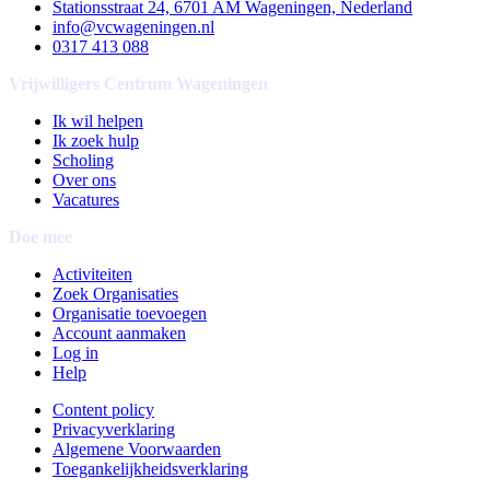
Stationsstraat 24, 6701 AM Wageningen, Nederland
info@vcwageningen.nl
0317 413 088
Vrijwilligers Centrum Wageningen
Ik wil helpen
Ik zoek hulp
Scholing
Over ons
Vacatures
Doe mee
Activiteiten
Zoek Organisaties
Organisatie toevoegen
Account aanmaken
Log in
Help
Content policy
Privacyverklaring
Algemene Voorwaarden
Toegankelijkheidsverklaring