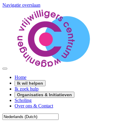
Navigatie overslaan
Home
Ik wil helpen
Ik zoek hulp
Organisaties & Initiatieven
Scholing
Over ons & Contact