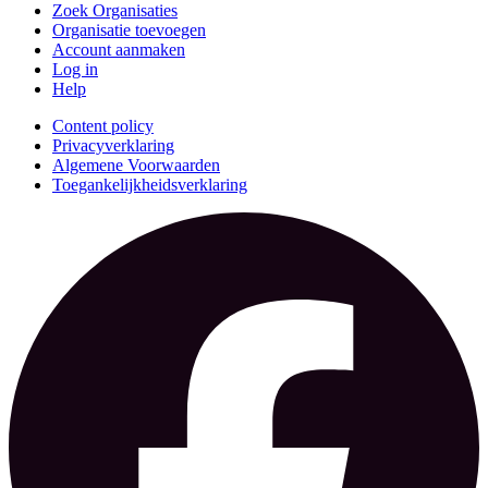
Zoek Organisaties
Organisatie toevoegen
Account aanmaken
Log in
Help
Content policy
Privacyverklaring
Algemene Voorwaarden
Toegankelijkheidsverklaring