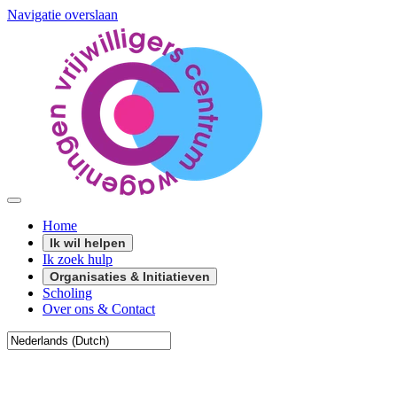
Navigatie overslaan
Home
Ik wil helpen
Ik zoek hulp
Organisaties & Initiatieven
Scholing
Over ons & Contact