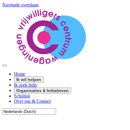
Navigatie overslaan
Home
Ik wil helpen
Ik zoek hulp
Organisaties & Initiatieven
Scholing
Over ons & Contact