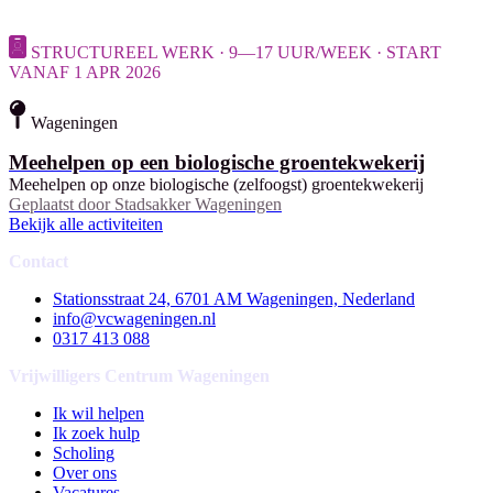
STRUCTUREEL WERK · 9—17 UUR/WEEK · START
VANAF 1 APR 2026
Wageningen
Meehelpen op een biologische groentekwekerij
Meehelpen op onze biologische (zelfoogst) groentekwekerij
Geplaatst door
Stadsakker Wageningen
Bekijk alle activiteiten
Contact
Stationsstraat 24, 6701 AM Wageningen, Nederland
info@vcwageningen.nl
0317 413 088
Vrijwilligers Centrum Wageningen
Ik wil helpen
Ik zoek hulp
Scholing
Over ons
Vacatures