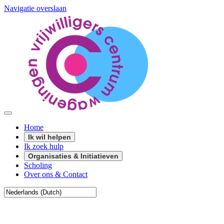
Navigatie overslaan
Home
Ik wil helpen
Ik zoek hulp
Organisaties & Initiatieven
Scholing
Over ons & Contact