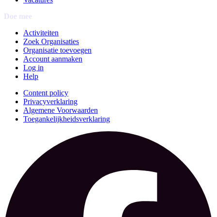
Doe mee
Activiteiten
Zoek Organisaties
Organisatie toevoegen
Account aanmaken
Log in
Help
Content policy
Privacyverklaring
Algemene Voorwaarden
Toegankelijkheidsverklaring