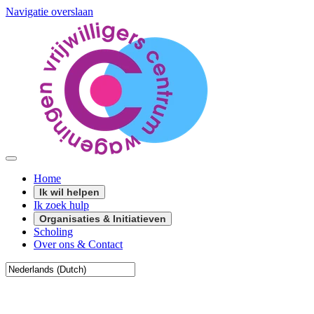
Navigatie overslaan
Home
Ik wil helpen
Ik zoek hulp
Organisaties & Initiatieven
Scholing
Over ons & Contact