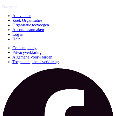
Doe mee
Activiteiten
Zoek Organisaties
Organisatie toevoegen
Account aanmaken
Log in
Help
Content policy
Privacyverklaring
Algemene Voorwaarden
Toegankelijkheidsverklaring