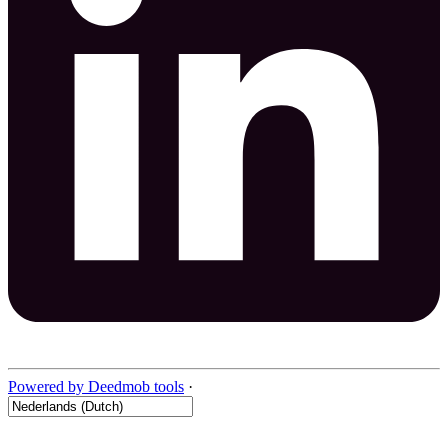
Powered by Deedmob tools
·