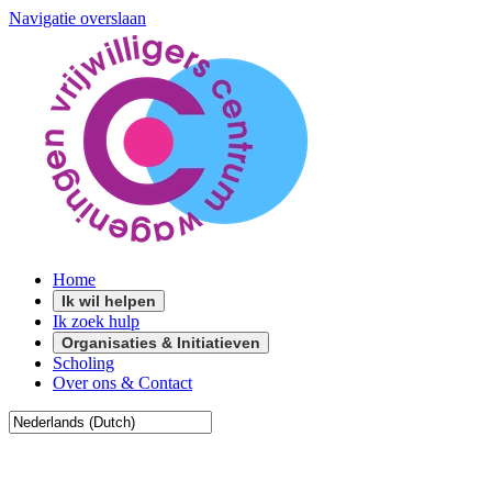
Navigatie overslaan
Home
Ik wil helpen
Ik zoek hulp
Organisaties & Initiatieven
Scholing
Over ons & Contact