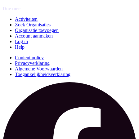
Doe mee
Activiteiten
Zoek Organisaties
Organisatie toevoegen
Account aanmaken
Log in
Help
Content policy
Privacyverklaring
Algemene Voorwaarden
Toegankelijkheidsverklaring