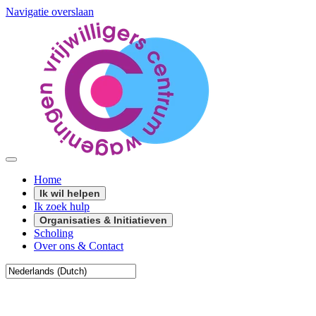
Navigatie overslaan
Home
Ik wil helpen
Ik zoek hulp
Organisaties & Initiatieven
Scholing
Over ons & Contact