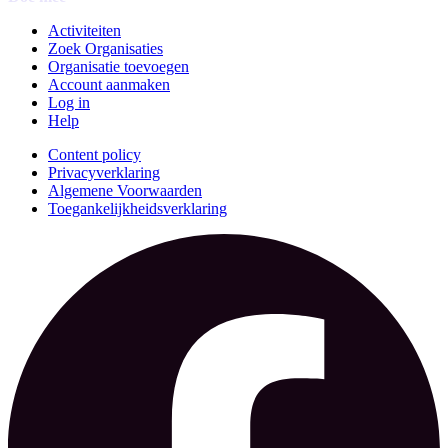
Activiteiten
Zoek Organisaties
Organisatie toevoegen
Account aanmaken
Log in
Help
Content policy
Privacyverklaring
Algemene Voorwaarden
Toegankelijkheidsverklaring