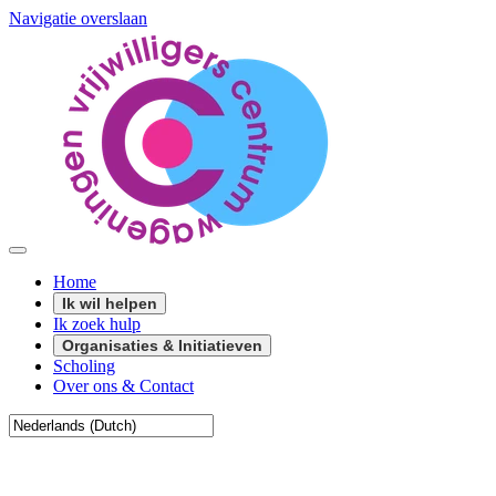
Navigatie overslaan
Home
Ik wil helpen
Ik zoek hulp
Organisaties & Initiatieven
Scholing
Over ons & Contact