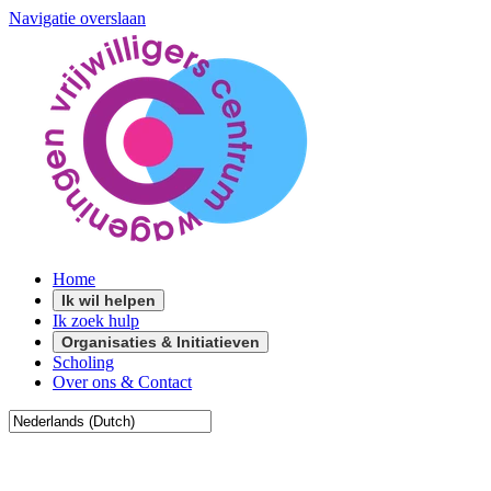
Navigatie overslaan
Home
Ik wil helpen
Ik zoek hulp
Organisaties & Initiatieven
Scholing
Over ons & Contact