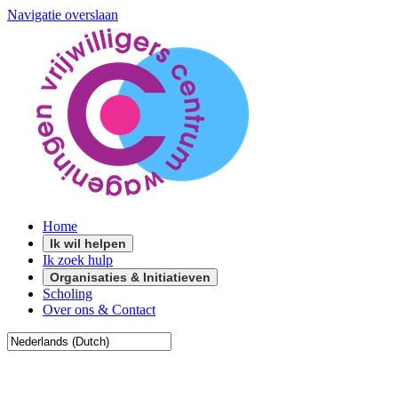
Navigatie overslaan
Home
Ik wil helpen
Ik zoek hulp
Organisaties & Initiatieven
Scholing
Over ons & Contact