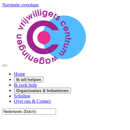
Navigatie overslaan
Home
Ik wil helpen
Ik zoek hulp
Organisaties & Initiatieven
Scholing
Over ons & Contact