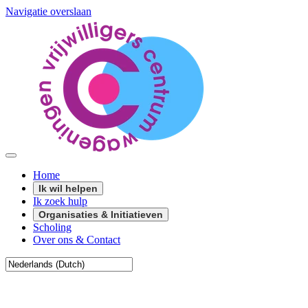
Navigatie overslaan
Home
Ik wil helpen
Ik zoek hulp
Organisaties & Initiatieven
Scholing
Over ons & Contact