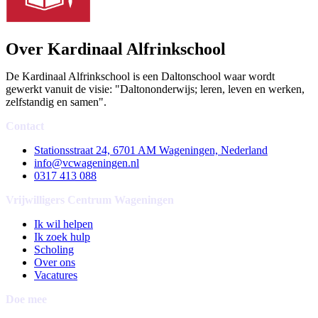
Over Kardinaal Alfrinkschool
De Kardinaal Alfrinkschool is een Daltonschool waar wordt
gewerkt vanuit de visie: "Daltononderwijs; leren, leven en werken,
zelfstandig en samen".
Contact
Stationsstraat 24, 6701 AM Wageningen, Nederland
info@vcwageningen.nl
0317 413 088
Vrijwilligers Centrum Wageningen
Ik wil helpen
Ik zoek hulp
Scholing
Over ons
Vacatures
Doe mee