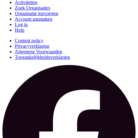
Activiteiten
Zoek Organisaties
Organisatie toevoegen
Account aanmaken
Log in
Help
Content policy
Privacyverklaring
Algemene Voorwaarden
Toegankelijkheidsverklaring