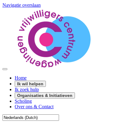
Navigatie overslaan
Home
Ik wil helpen
Ik zoek hulp
Organisaties & Initiatieven
Scholing
Over ons & Contact