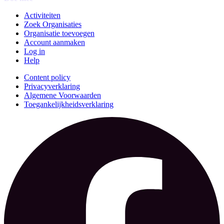
Activiteiten
Zoek Organisaties
Organisatie toevoegen
Account aanmaken
Log in
Help
Content policy
Privacyverklaring
Algemene Voorwaarden
Toegankelijkheidsverklaring