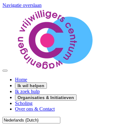
Navigatie overslaan
Home
Ik wil helpen
Ik zoek hulp
Organisaties & Initiatieven
Scholing
Over ons & Contact