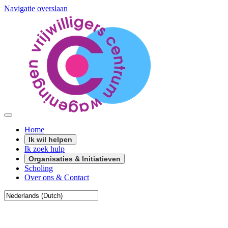
Navigatie overslaan
Home
Ik wil helpen
Ik zoek hulp
Organisaties & Initiatieven
Scholing
Over ons & Contact