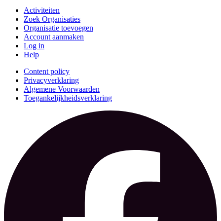
Activiteiten
Zoek Organisaties
Organisatie toevoegen
Account aanmaken
Log in
Help
Content policy
Privacyverklaring
Algemene Voorwaarden
Toegankelijkheidsverklaring