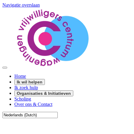
Navigatie overslaan
Home
Ik wil helpen
Ik zoek hulp
Organisaties & Initiatieven
Scholing
Over ons & Contact