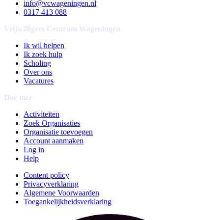
info@vcwageningen.nl
0317 413 088
Vrijwilligers Centrum Wageningen
Ik wil helpen
Ik zoek hulp
Scholing
Over ons
Vacatures
Doe mee
Activiteiten
Zoek Organisaties
Organisatie toevoegen
Account aanmaken
Log in
Help
Content policy
Privacyverklaring
Algemene Voorwaarden
Toegankelijkheidsverklaring