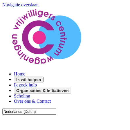
Navigatie overslaan
Home
Ik wil helpen
Ik zoek hulp
Organisaties & Initiatieven
Scholing
Over ons & Contact