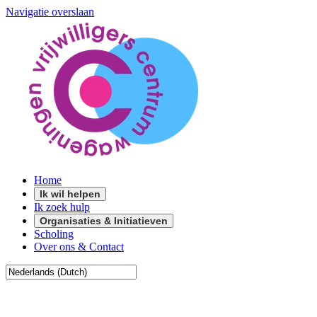
Navigatie overslaan
Home
Ik wil helpen
Ik zoek hulp
Organisaties & Initiatieven
Scholing
Over ons & Contact