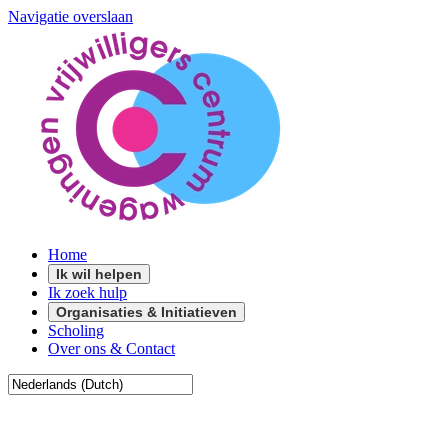
Navigatie overslaan
Home
Ik wil helpen
Ik zoek hulp
Organisaties & Initiatieven
Scholing
Over ons & Contact