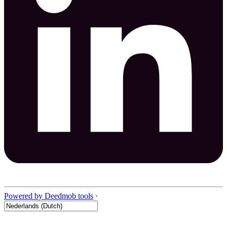
Powered by Deedmob tools
·