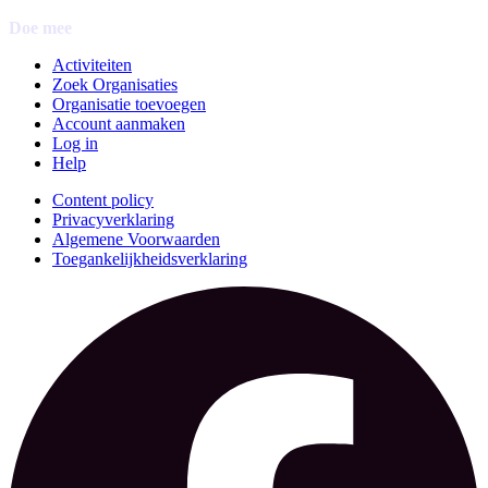
Doe mee
Activiteiten
Zoek Organisaties
Organisatie toevoegen
Account aanmaken
Log in
Help
Content policy
Privacyverklaring
Algemene Voorwaarden
Toegankelijkheidsverklaring