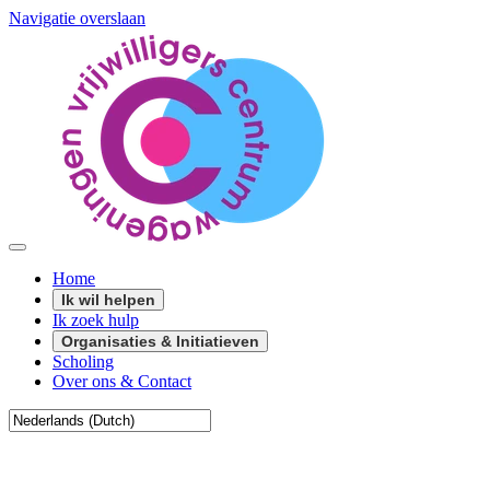
Navigatie overslaan
Home
Ik wil helpen
Ik zoek hulp
Organisaties & Initiatieven
Scholing
Over ons & Contact