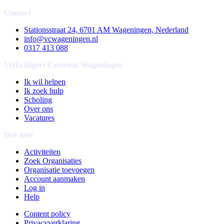
Contact
Stationsstraat 24, 6701 AM Wageningen, Nederland
info@vcwageningen.nl
0317 413 088
Vrijwilligers Centrum Wageningen
Ik wil helpen
Ik zoek hulp
Scholing
Over ons
Vacatures
Doe mee
Activiteiten
Zoek Organisaties
Organisatie toevoegen
Account aanmaken
Log in
Help
Content policy
Privacyverklaring