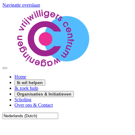
Navigatie overslaan
Home
Ik wil helpen
Ik zoek hulp
Organisaties & Initiatieven
Scholing
Over ons & Contact