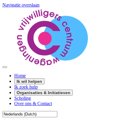
Navigatie overslaan
Home
Ik wil helpen
Ik zoek hulp
Organisaties & Initiatieven
Scholing
Over ons & Contact