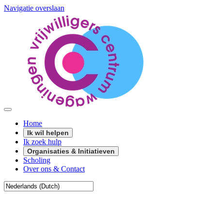
Navigatie overslaan
Home
Ik wil helpen
Ik zoek hulp
Organisaties & Initiatieven
Scholing
Over ons & Contact