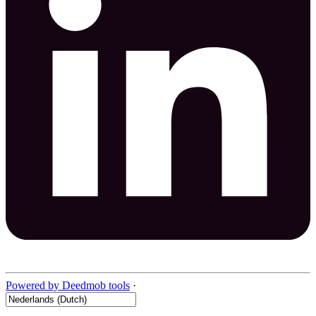
Powered by Deedmob tools
·