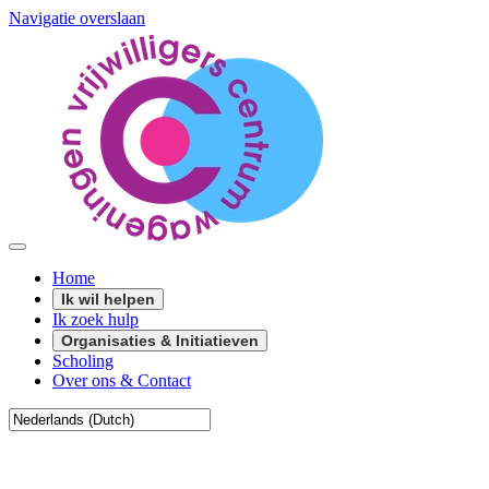
Navigatie overslaan
Home
Ik wil helpen
Ik zoek hulp
Organisaties & Initiatieven
Scholing
Over ons & Contact