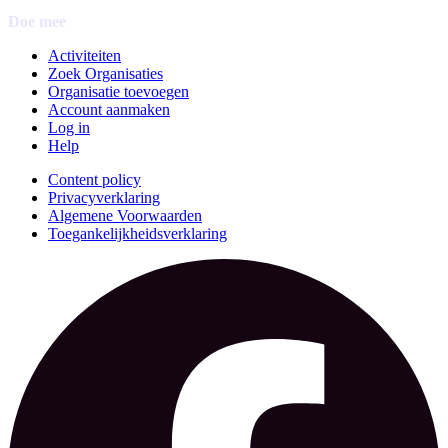
Doe mee
Activiteiten
Zoek Organisaties
Organisatie toevoegen
Account aanmaken
Log in
Help
Content policy
Privacyverklaring
Algemene Voorwaarden
Toegankelijkheidsverklaring