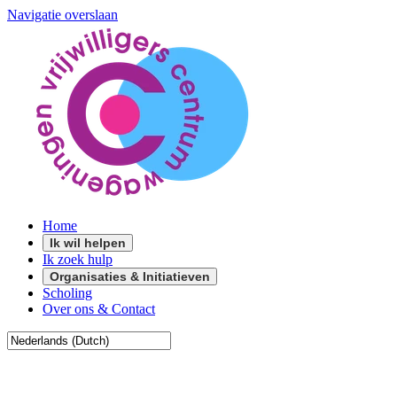
Navigatie overslaan
Home
Ik wil helpen
Ik zoek hulp
Organisaties & Initiatieven
Scholing
Over ons & Contact