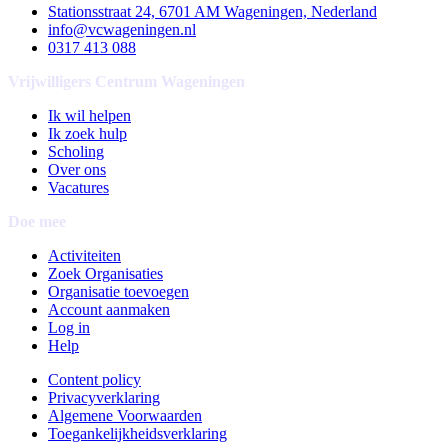
Stationsstraat 24, 6701 AM Wageningen, Nederland
info@vcwageningen.nl
0317 413 088
Vrijwilligers Centrum Wageningen
Ik wil helpen
Ik zoek hulp
Scholing
Over ons
Vacatures
Doe mee
Activiteiten
Zoek Organisaties
Organisatie toevoegen
Account aanmaken
Log in
Help
Content policy
Privacyverklaring
Algemene Voorwaarden
Toegankelijkheidsverklaring