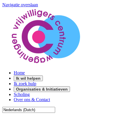
Navigatie overslaan
Home
Ik wil helpen
Ik zoek hulp
Organisaties & Initiatieven
Scholing
Over ons & Contact