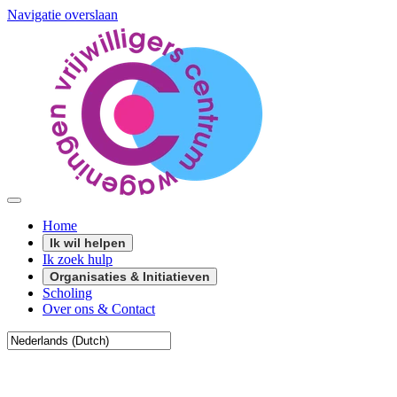
Navigatie overslaan
Home
Ik wil helpen
Ik zoek hulp
Organisaties & Initiatieven
Scholing
Over ons & Contact