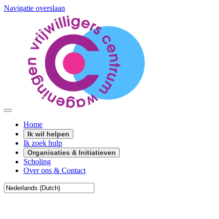
Navigatie overslaan
Home
Ik wil helpen
Ik zoek hulp
Organisaties & Initiatieven
Scholing
Over ons & Contact