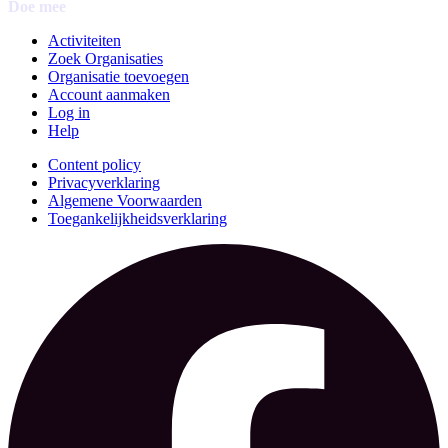
Doe mee
Activiteiten
Zoek Organisaties
Organisatie toevoegen
Account aanmaken
Log in
Help
Content policy
Privacyverklaring
Algemene Voorwaarden
Toegankelijkheidsverklaring