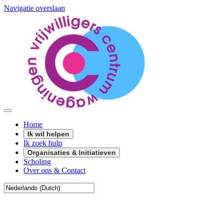
Navigatie overslaan
Home
Ik wil helpen
Ik zoek hulp
Organisaties & Initiatieven
Scholing
Over ons & Contact