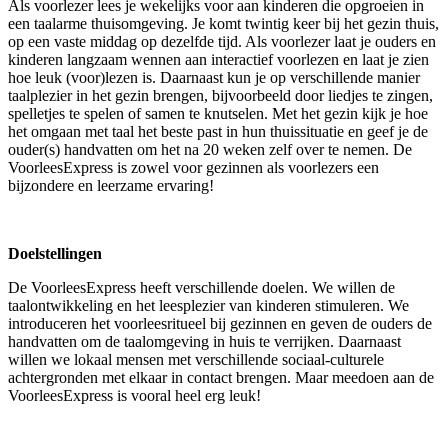
Als voorlezer lees je wekelijks voor aan kinderen die opgroeien in
een taalarme thuisomgeving. Je komt twintig keer bij het gezin thuis,
op een vaste middag op dezelfde tijd. Als voorlezer laat je ouders en
kinderen langzaam wennen aan interactief voorlezen en laat je zien
hoe leuk (voor)lezen is. Daarnaast kun je op verschillende manier
taalplezier in het gezin brengen, bijvoorbeeld door liedjes te zingen,
spelletjes te spelen of samen te knutselen. Met het gezin kijk je hoe
het omgaan met taal het beste past in hun thuissituatie en geef je de
ouder(s) handvatten om het na 20 weken zelf over te nemen. De
VoorleesExpress is zowel voor gezinnen als voorlezers een
bijzondere en leerzame ervaring!
Doelstellingen
De VoorleesExpress heeft verschillende doelen. We willen de
taalontwikkeling en het leesplezier van kinderen stimuleren. We
introduceren het voorleesritueel bij gezinnen en geven de ouders de
handvatten om de taalomgeving in huis te verrijken. Daarnaast
willen we lokaal mensen met verschillende sociaal-culturele
achtergronden met elkaar in contact brengen. Maar meedoen aan de
VoorleesExpress is vooral heel erg leuk!