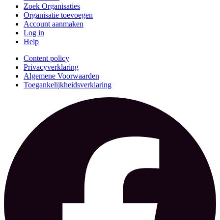
Zoek Organisaties
Organisatie toevoegen
Account aanmaken
Log in
Help
Content policy
Privacyverklaring
Algemene Voorwaarden
Toegankelijkheidsverklaring