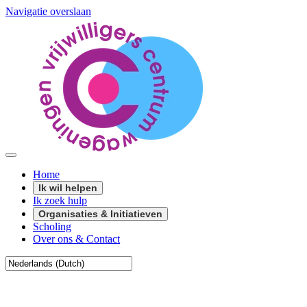
Navigatie overslaan
Home
Ik wil helpen
Ik zoek hulp
Organisaties & Initiatieven
Scholing
Over ons & Contact