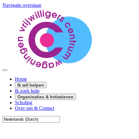
Navigatie overslaan
Home
Ik wil helpen
Ik zoek hulp
Organisaties & Initiatieven
Scholing
Over ons & Contact