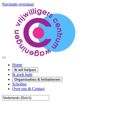
Navigatie overslaan
Home
Ik wil helpen
Ik zoek hulp
Organisaties & Initiatieven
Scholing
Over ons & Contact