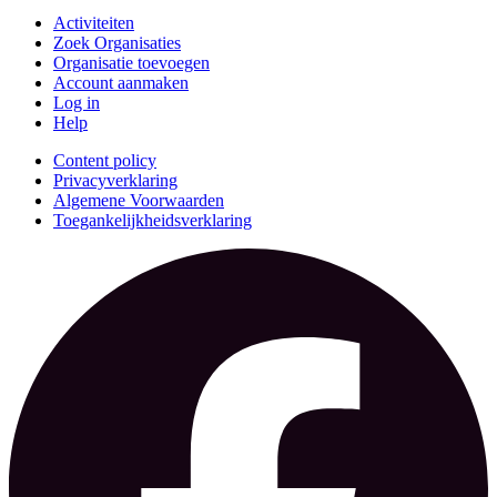
Activiteiten
Zoek Organisaties
Organisatie toevoegen
Account aanmaken
Log in
Help
Content policy
Privacyverklaring
Algemene Voorwaarden
Toegankelijkheidsverklaring