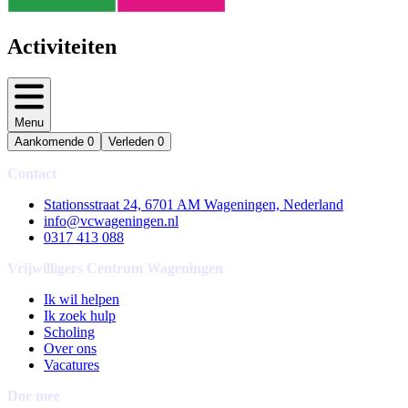
Activiteiten
Menu
Aankomende
0
Verleden
0
Contact
Stationsstraat 24, 6701 AM Wageningen, Nederland
info@vcwageningen.nl
0317 413 088
Vrijwilligers Centrum Wageningen
Ik wil helpen
Ik zoek hulp
Scholing
Over ons
Vacatures
Doe mee