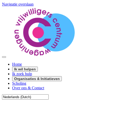
Navigatie overslaan
Home
Ik wil helpen
Ik zoek hulp
Organisaties & Initiatieven
Scholing
Over ons & Contact