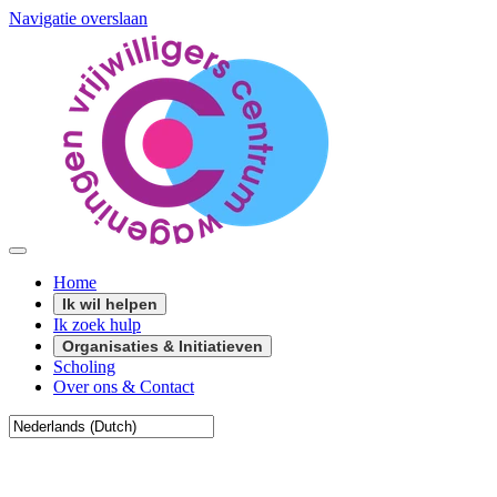
Navigatie overslaan
Home
Ik wil helpen
Ik zoek hulp
Organisaties & Initiatieven
Scholing
Over ons & Contact