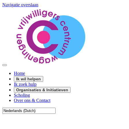
Navigatie overslaan
Home
Ik wil helpen
Ik zoek hulp
Organisaties & Initiatieven
Scholing
Over ons & Contact