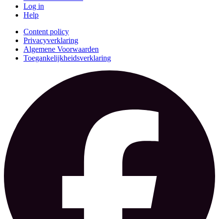
Log in
Help
Content policy
Privacyverklaring
Algemene Voorwaarden
Toegankelijkheidsverklaring