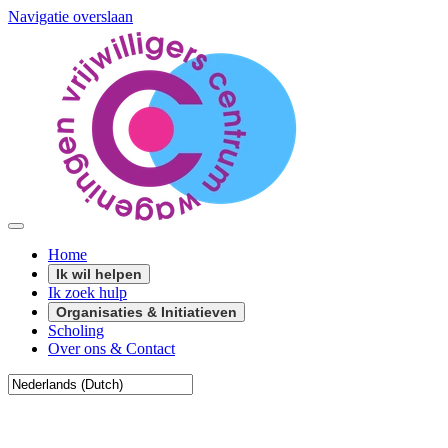
Navigatie overslaan
Home
Ik wil helpen
Ik zoek hulp
Organisaties & Initiatieven
Scholing
Over ons & Contact