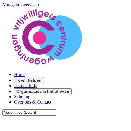
Navigatie overslaan
Home
Ik wil helpen
Ik zoek hulp
Organisaties & Initiatieven
Scholing
Over ons & Contact