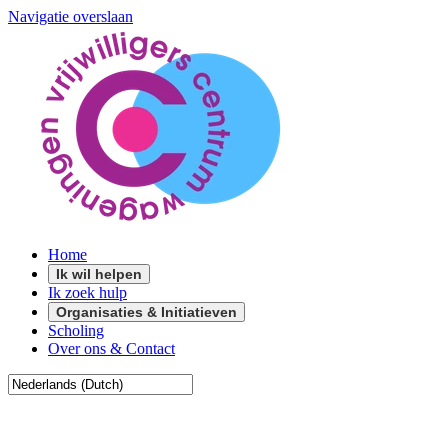
Navigatie overslaan
Home
Ik wil helpen
Ik zoek hulp
Organisaties & Initiatieven
Scholing
Over ons & Contact