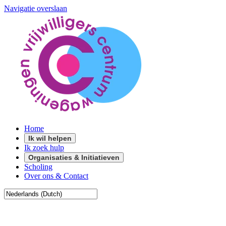
Navigatie overslaan
Home
Ik wil helpen
Ik zoek hulp
Organisaties & Initiatieven
Scholing
Over ons & Contact