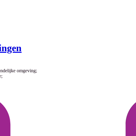
ingen
iendelijke omgeving;
e;