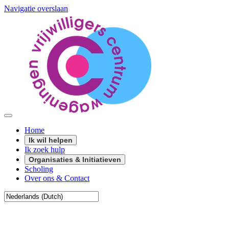
Navigatie overslaan
Home
Ik wil helpen
Ik zoek hulp
Organisaties & Initiatieven
Scholing
Over ons & Contact