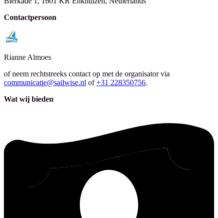
Bierkade 1, 1601 KR Enkhuizen, Netherlands
Contactpersoon
Rianne
Almoes
of neem rechtstreeks contact op met de organisator via
communicatie@sailwise.nl
of
+31 228350756
.
Wat wij bieden