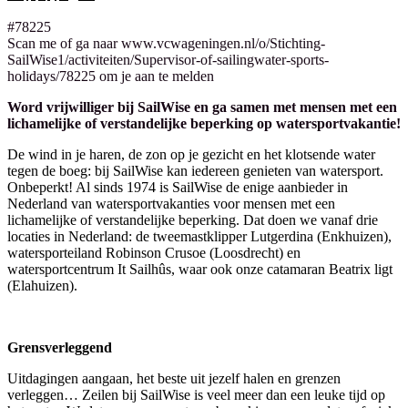
#78225
Scan me of ga naar www.vcwageningen.nl/o/Stichting-
SailWise1/activiteiten/Supervisor-of-sailingwater-sports-
holidays/78225 om je aan te melden
Word vrijwilliger bij SailWise en ga samen met mensen met een
lichamelijke of verstandelijke beperking op watersportvakantie!
De wind in je haren, de zon op je gezicht en het klotsende water
tegen de boeg: bij SailWise kan iedereen genieten van watersport.
Onbeperkt! Al sinds 1974 is SailWise de enige aanbieder in
Nederland van watersportvakanties voor mensen met een
lichamelijke of verstandelijke beperking. Dat doen we vanaf drie
locaties in Nederland: de tweemastklipper Lutgerdina (Enkhuizen),
watersporteiland Robinson Crusoe (Loosdrecht) en
watersportcentrum It Sailhûs, waar ook onze catamaran Beatrix ligt
(Elahuizen).
Grensverleggend
Uitdagingen aangaan, het beste uit jezelf halen en grenzen
verleggen… Zeilen bij SailWise is veel meer dan een leuke tijd op