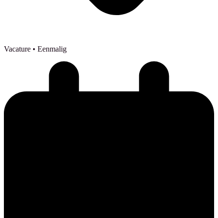
Vacature
• Eenmalig