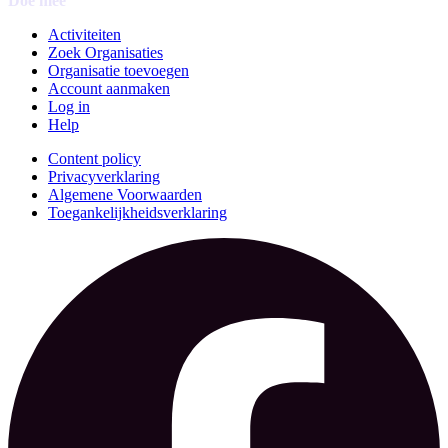
Doe mee
Activiteiten
Zoek Organisaties
Organisatie toevoegen
Account aanmaken
Log in
Help
Content policy
Privacyverklaring
Algemene Voorwaarden
Toegankelijkheidsverklaring