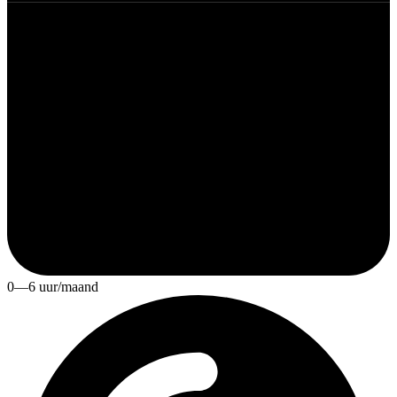
0—6 uur/maand