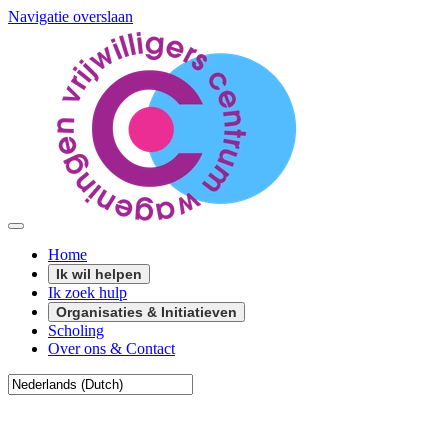
Navigatie overslaan
Home
Ik wil helpen
Ik zoek hulp
Organisaties & Initiatieven
Scholing
Over ons & Contact