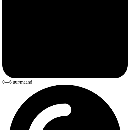
0—6 uur/maand