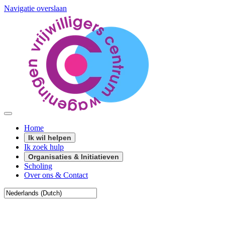
Navigatie overslaan
Home
Ik wil helpen
Ik zoek hulp
Organisaties & Initiatieven
Scholing
Over ons & Contact