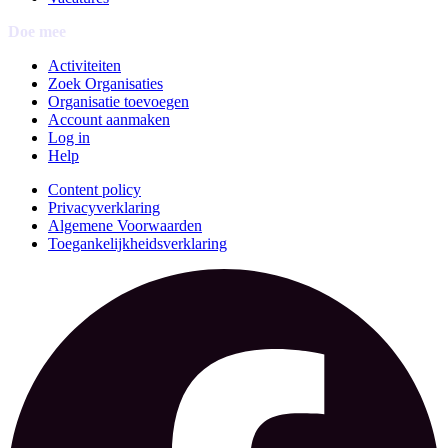
Doe mee
Activiteiten
Zoek Organisaties
Organisatie toevoegen
Account aanmaken
Log in
Help
Content policy
Privacyverklaring
Algemene Voorwaarden
Toegankelijkheidsverklaring