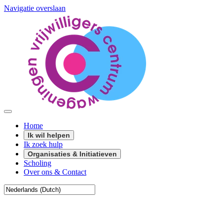
Navigatie overslaan
Home
Ik wil helpen
Ik zoek hulp
Organisaties & Initiatieven
Scholing
Over ons & Contact