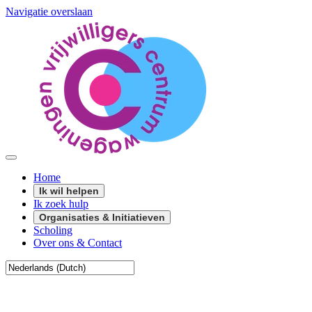
Navigatie overslaan
Home
Ik wil helpen
Ik zoek hulp
Organisaties & Initiatieven
Scholing
Over ons & Contact