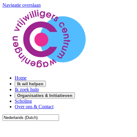
Navigatie overslaan
Home
Ik wil helpen
Ik zoek hulp
Organisaties & Initiatieven
Scholing
Over ons & Contact