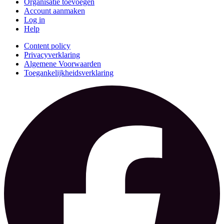
Organisatie toevoegen
Account aanmaken
Log in
Help
Content policy
Privacyverklaring
Algemene Voorwaarden
Toegankelijkheidsverklaring