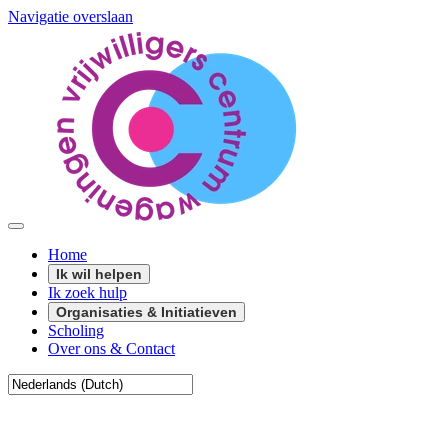
Navigatie overslaan
Home
Ik wil helpen
Ik zoek hulp
Organisaties & Initiatieven
Scholing
Over ons & Contact