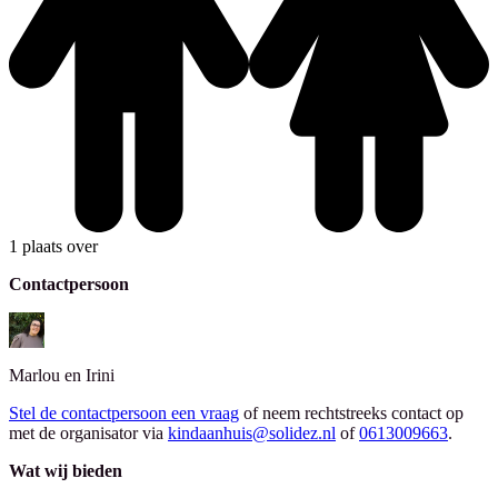
1 plaats over
Contactpersoon
Marlou en Irini
Stel de contactpersoon een vraag
of neem rechtstreeks contact op
met de organisator via
kindaanhuis@solidez.nl
of
0613009663
.
Wat wij bieden