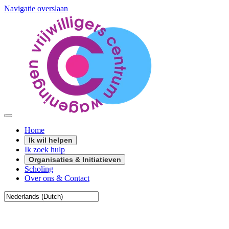
Navigatie overslaan
Home
Ik wil helpen
Ik zoek hulp
Organisaties & Initiatieven
Scholing
Over ons & Contact