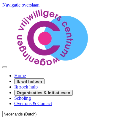
Navigatie overslaan
Home
Ik wil helpen
Ik zoek hulp
Organisaties & Initiatieven
Scholing
Over ons & Contact