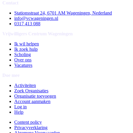
Contact
Stationsstraat 24, 6701 AM Wageningen, Nederland
info@vcwageningen.nl
0317 413 088
Vrijwilligers Centrum Wageningen
Ik wil helpen
Ik zoek hulp
Scholing
Over ons
Vacatures
Doe mee
Activiteiten
Zoek Organisaties
Organisatie toevoegen
Account aanmaken
Log in
Help
Content policy
Privacyverklaring
Algemene Voorwaarden