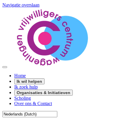
Navigatie overslaan
Home
Ik wil helpen
Ik zoek hulp
Organisaties & Initiatieven
Scholing
Over ons & Contact