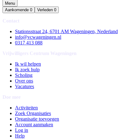
Menu
Aankomende
0
Verleden
0
Contact
Stationsstraat 24, 6701 AM Wageningen, Nederland
info@vcwageningen.nl
0317 413 088
Vrijwilligers Centrum Wageningen
Ik wil helpen
Ik zoek hulp
Scholing
Over ons
Vacatures
Doe mee
Activiteiten
Zoek Organisaties
Organisatie toevoegen
Account aanmaken
Log in
Help