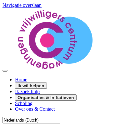
Navigatie overslaan
Home
Ik wil helpen
Ik zoek hulp
Organisaties & Initiatieven
Scholing
Over ons & Contact